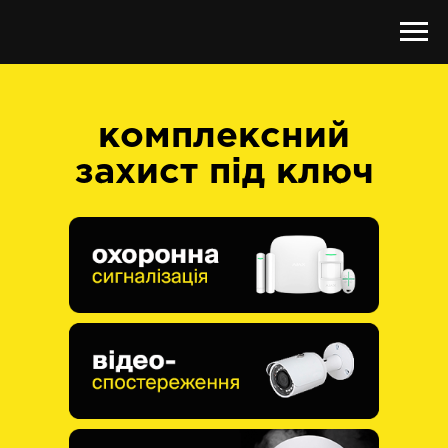
комплексний
захист під ключ