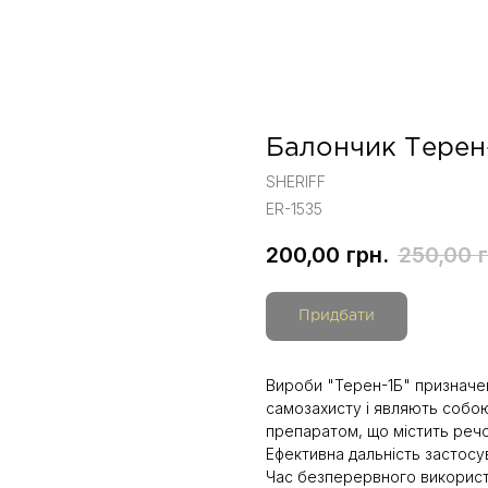
Балончик Терен
SHERIFF
ER-1535
200,00
грн.
250,00
Придбати
Вироби "Терен-1Б" призначен
самозахисту і являють собо
препаратом, що містить речов
Ефективна дальність застосув
Час безперервного використа