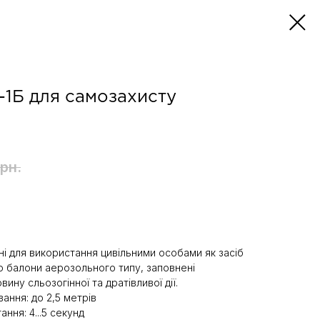
-1Б для самозахисту
грн.
і для використання цивільними особами як засіб
ю балони аерозольного типу, заповнені
ину сльозогінної та дратівливої дії.
ання: до 2,5 метрів
ння: 4...5 секунд