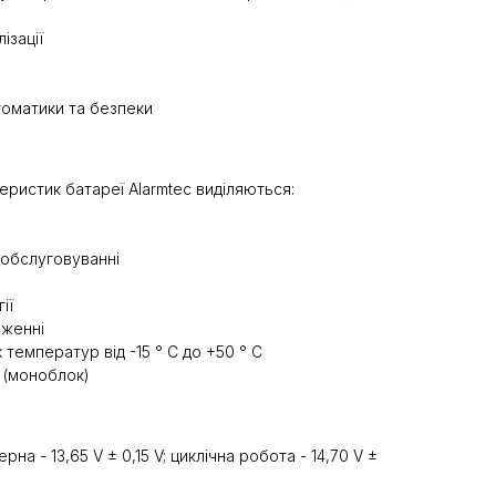
ізації
томатики та безпеки
ристик батареї Alarmtec виділяються:
в обслуговуванні
ії
оженні
температур від -15 ° C до +50 ° C
 (моноблок)
на - 13,65 V ± 0,15 V; циклічна робота - 14,70 V ±