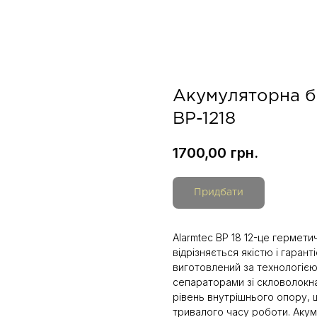
Акумуляторна ба
BP-1218
1700,00
грн.
Придбати
Alarmtec BP 18 12-це герметич
відрізняється якістю і гарант
виготовлений за технологією
сепараторами зі скловолокн
рівень внутрішнього опору, 
тривалого часу роботи. Акум