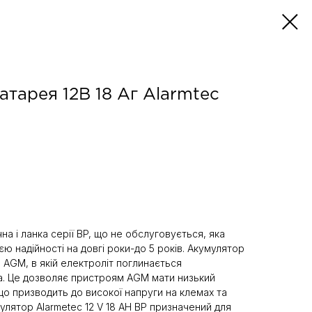
тарея 12В 18 Аг Alarmtec
на і ланка серії BP, що не обслуговується, яка
ією надійності на довгі роки-до 5 років. Акумулятор
 AGM, в якій електроліт поглинається
а. Це дозволяє пристроям AGM мати низький
що призводить до високої напруги на клемах та
улятор Alarmetec 12 V 18 AH BP призначений для