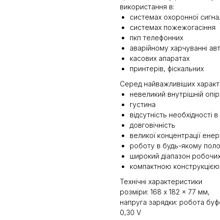
використання в:
системах охоронної сигнал
системах пожежогасіння
пкп телефонних
аварійному харчуванні ав
касових апаратах
принтерів, фіскальних
Серед найважливіших характе
невеликий внутрішній опір
густина
відсутність необхідності 
довговічність
великої концентрації енерг
роботу в будь-якому пол
широкий діапазон робочих 
компактною конструкцією
Технічні характеристики
розміри: 168 x 182 x 77 мм,
напруга зарядки: робота буфер
0,30 V