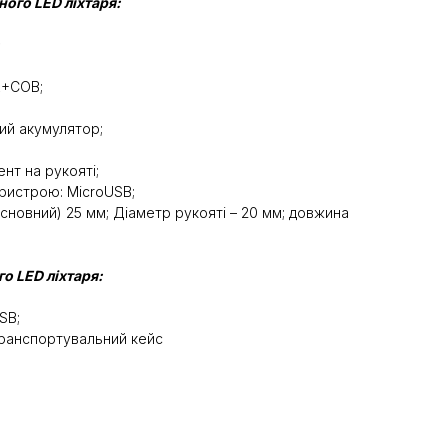
ого LED ліхтаря:
;
E+COB;
ий акумулятор;
нт на рукояті;
ристрою: MicroUSB;
основний) 25 мм; Діаметр рукояті – 20 мм; довжина
о LED ліхтаря:
SB;
ранспортувальний кейс