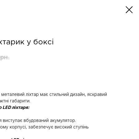
тарик у боксі
грн.
 металевий ліхтар має стильний дизайн, яскравий
ктні габарити.
 LED ліхтаря:
я виступає вбудований акумулятор.
вому корпусі, забезпечує високий ступінь