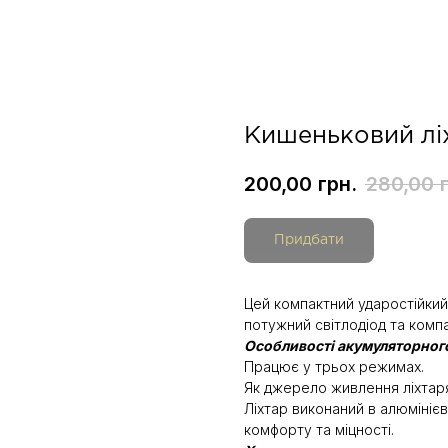
Кишеньковий ліх
200,00
грн.
280,00
Придбати
Цей компактний ударостійкий
потужний світлодіод та компа
Особливості акумуляторного
Працює у трьох режимах.
Як джерело живлення ліхтар
Ліхтар виконаний в алюмініє
комфорту та міцності.