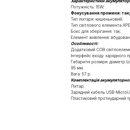
Характеристики акумуляторн
Потужність: 15W;
Фокусування променя: так
Тип ліхтаря: кишеньковий;
Тип світлового елемента XP
Бокс для зберігання: так;
Елемент живлення: вбудован
Особливості:
Додатковий COB світлоелеме
Інтерфейс входу зарядного п
Габаритні розміри: діаметр (
95 мм;
Вага: 57 р.
Комплектація акумуляторног
Ліхтар;
Зарядний кабель USB-MicroU
Пластиковий протиударний т