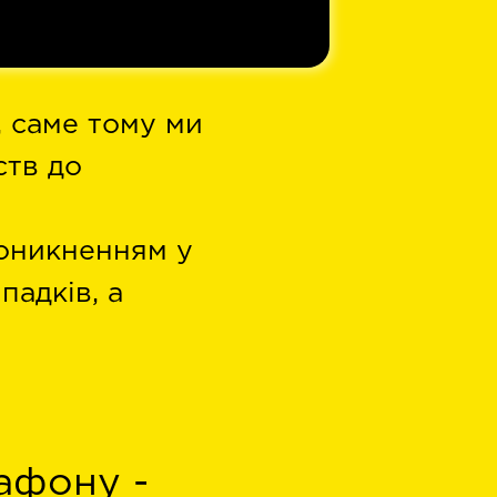
, саме тому ми
ств до
роникненням у
падків, а
афону -