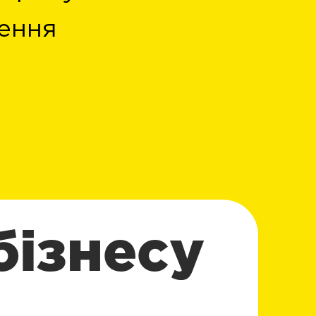
ення
бізнесу