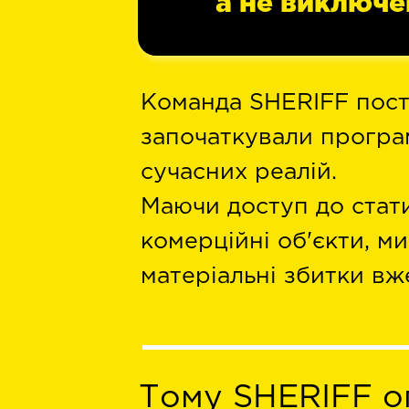
а не виключ
Команда SHERIFF пост
започаткували програм
сучасних реалій.
Маючи доступ до стати
комерційні об'єкти, ми
матеріальні збитки вж
Тому SHERIFF о