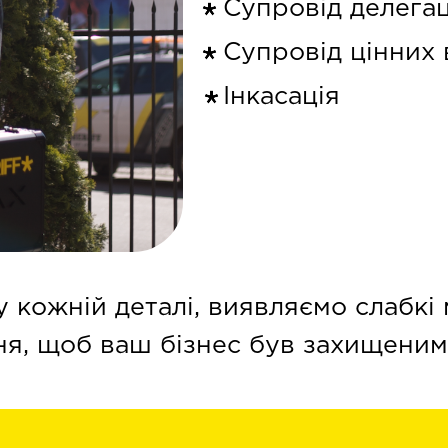
Супровід делегац
Супровід цінних 
Інкасація
 кожній деталі, виявляємо слабкі
ня, щоб ваш бізнес був захищеним