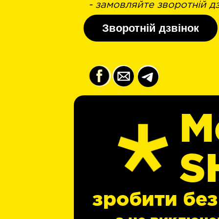
- замовляйте зворотній дз
Зворотній дзвінок
М
Ме
S
SH
зробити без