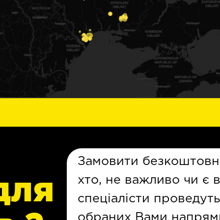
Замовити безкоштовн
хто, не важливо чи є 
для
спеціалісти проведут
обраних Вами напрямкі