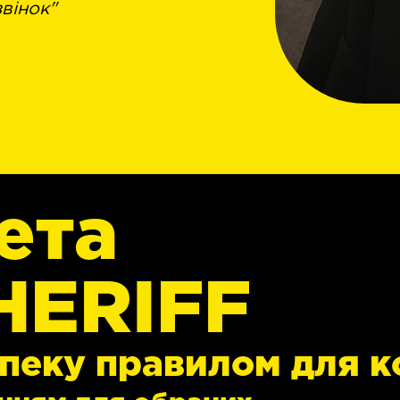
вінок"
ета
та
HERIFF
ERIFF
пеку правилом для к