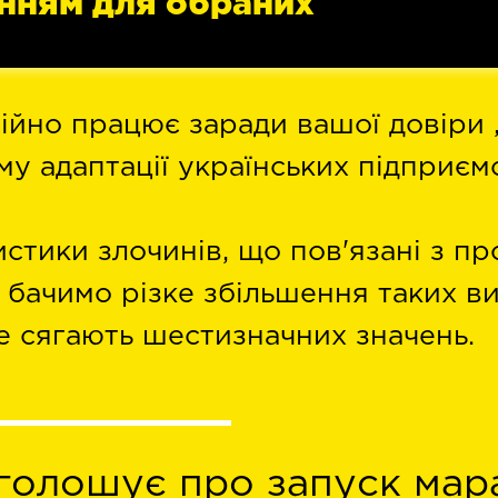
енням для обраних
ійно працює заради вашої довіри 
у адаптації українських підприєм
стики злочинів, що пов'язані з п
 бачимо різке збільшення таких ви
е сягають шестизначних значень.
голошує про запуск мар