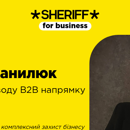
for business
Данилюк
воду В2В напрямку
 комплексний захист бізнесу