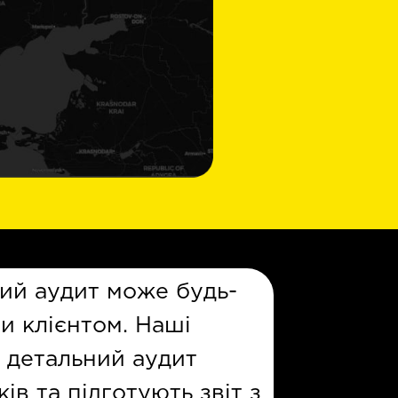
ий аудит може будь-
ви клієнтом. Наші
ь детальний аудит
в та підготують звіт з