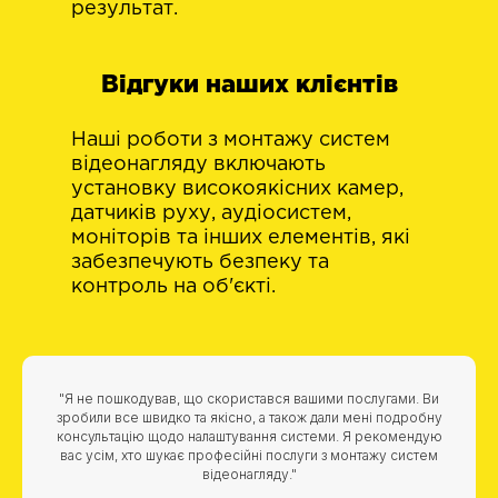
результат.
Відгуки наших клієнтів
Наші роботи з монтажу систем
відеонагляду включають
установку високоякісних камер,
датчиків руху, аудіосистем,
моніторів та інших елементів, які
забезпечують безпеку та
контроль на об'єкті.
"Я не пошкодував, що скористався вашими послугами. Ви
зробили все швидко та якісно, а також дали мені подробну
консультацію щодо налаштування системи. Я рекомендую
вас усім, хто шукає професійні послуги з монтажу систем
відеонагляду."