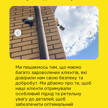
Ми пишаємось тим, що маємо
багато задоволених клієнтів, які
довірили нам свою безпеку та
добробут. Ми дбаємо про те, щоб
наші клієнти отримували
особливий підхід та ретельну
увагу до деталей, щоб
забезпечити оптимальний