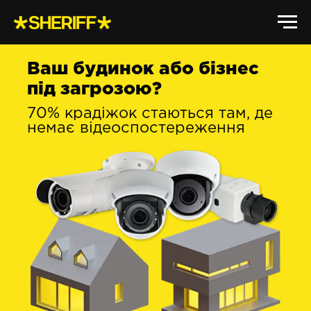
Ваш будинок або бізнес
під загрозою?
70% крадіжок стаються там, де
немає відеоспостереження