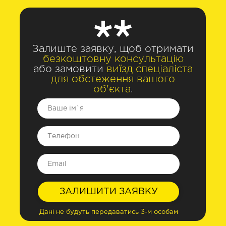
Залиште заявку, щоб отримати
безкоштовну консультацію
або замовити
виїзд спеціаліста
для обстеження вашого
об'єкта
.
ЗАЛИШИТИ ЗАЯВКУ
Дані не будуть передаватись 3-м особам