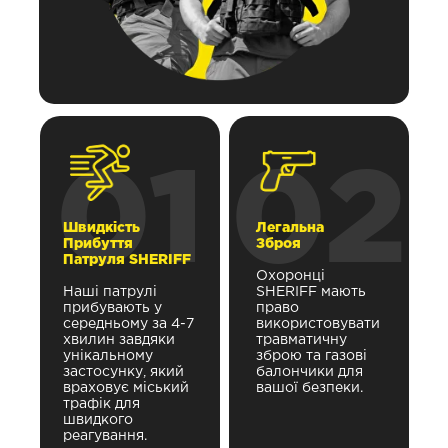
01
02
Швидкість
Легальна
Прибуття
Зброя
Патруля SHERIFF
Охоронці
Наші патрулі
SHERIFF мають
прибувають у
право
середньому за 4-7
використовувати
хвилин завдяки
травматичну
унікальному
зброю та газові
застосунку, який
балончики для
враховує міський
вашої безпеки.
трафік для
швидкого
реагування.