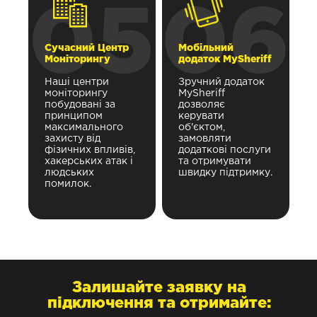
05
06
Сучасний Центр
Мобільний
Моніторингу
додаток MySheriff
Наші центри
Зручний додаток
моніторингу
MySheriff
побудовані за
дозволяє
принципом
керувати
максимального
об'єктом,
захисту від
замовляти
фізичних впливів,
додаткові послуги
хакерських атак і
та отримувати
людських
швидку підтримку.
помилок.
Залишайте заявку на
підключення та отримайте: