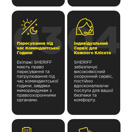
03
04
Пересування під
Індивідуальний
час Комендантської
Сервіс для
Години
Кожного Клієнта
Екіпажі SHERIFF
SHERIFF
мають право
забезпечує
пересування та
високоякісний
патрулювання під
охоронний сервіс,
час комендантської
постійно
години, завдяки
вдосконалюючи
меморандумам з
послуги для вашої
правоохоронними
безпеки та
органами.
комфорту.