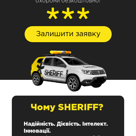
охорони безкоштовно!
Залишити заявку
Чому SHERIFF?
Надійність. Дієвість. Інтелект.
Інновації.