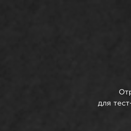
Отр
для тест