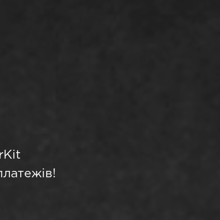
rKit
платежів!