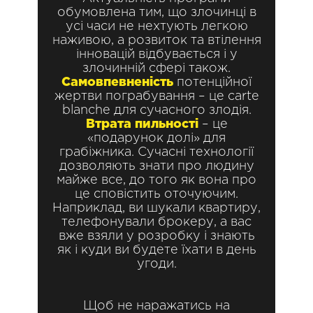
обумовлена тим, що злочинці в
усі часи не нехтують легкою
наживою, а розвиток та втілення
інновацій відбувається і у
злочинній сфері також.
Самовпевненість
потенційної
жертви пограбування – це carte
blanche для сучасного злодія.
Втрата пильності
– це
«подарунок долі» для
грабіжника. Сучасні технології
дозволяють знати про людину
майже все, до того як вона про
це сповістить оточуючим.
Наприклад, ви шукали квартиру,
телефонували брокеру, а вас
вже взяли у розробку і знають
як і куди ви будете їхати в день
угоди.
Щоб не наражатись на