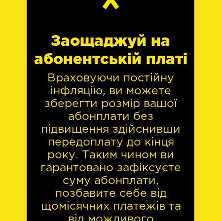
Заощаджуй на
абонентській платі
Враховуючи постійну
інфляцію, ви можете
зберегти розмір вашої
абонплати без
підвищення здійснивши
передоплату до кінця
року. Таким чином ви
гарантовано зафіксуєте
суму абонплати,
позбавите себе від
щомісячних платежів та
від можливого