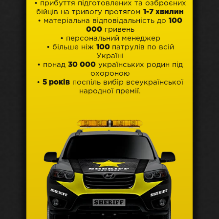
• прибуття підготовлених та озброєних
бійців на тривогу протягом
1-7 хвилин
• матеріальна відповідальність до
100
000
гривень
• персональний менеджер
• більше ніж
100
патрулів по всій
Україні
• понад
30 000
українських родин під
охороною
•
5 років
поспіль вибір всеукраїнської
народної премії.