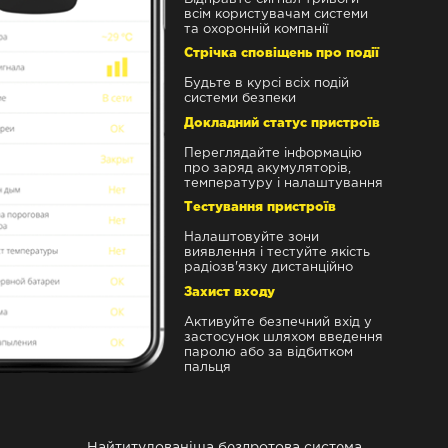
всім користувачам системи
та охоронній компанії
Стрічка сповіщень про події
Будьте в курсі всіх подій
системи безпеки
Докладний статус пристроїв
Переглядайте інформацію
про заряд акумуляторів,
температуру і налаштування
Тестування пристроїв
Налаштовуйте зони
виявлення і тестуйте якість
радіозв'язку дистанційно
Захист входу
Активуйте безпечний вхід у
застосунок шляхом введення
паролю або за відбитком
пальця