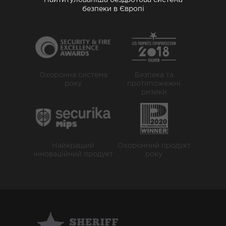
Найтитулованіша бездротова система
безпеки в Європі
Охоронна система
Безпека та
року
протипожежні
ризики
Найкращий
Охоронний продукт
інноваційний продукт
року