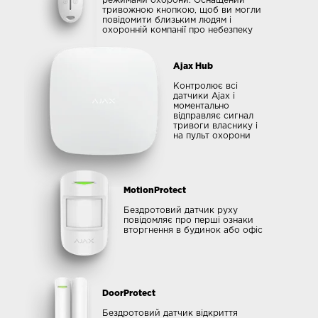
режимами охорони. Оснащений
тривожною кнопкою, щоб ви могли
повідомити близьким людям і
охоронній компанії про небезпеку
Ajax Hub
Контролює всі
датчики Ajax і
моментально
відправляє сигнал
тривоги власнику і
на пульт охорони
MotionProtect
Бездротовий датчик руху
повідомляє про перші ознаки
вторгнення в будинок або офіс
DoorProtect
Бездротовий датчик відкриття