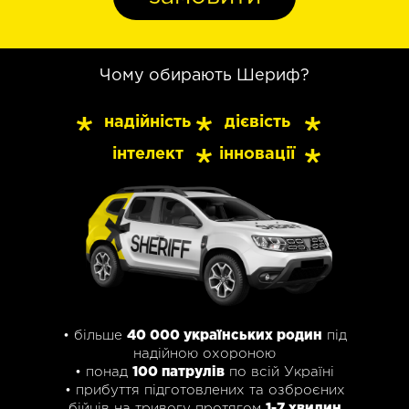
Чому обирають Шериф?
надійність
дієвість
інтелект
інновації
• більше
40 000 українських родин
під
надійною охороною
• понад
100 патрулів
по всій Україні
• прибуття підготовлених та озброєних
бійців на тривогу протягом
1-7 хвилин