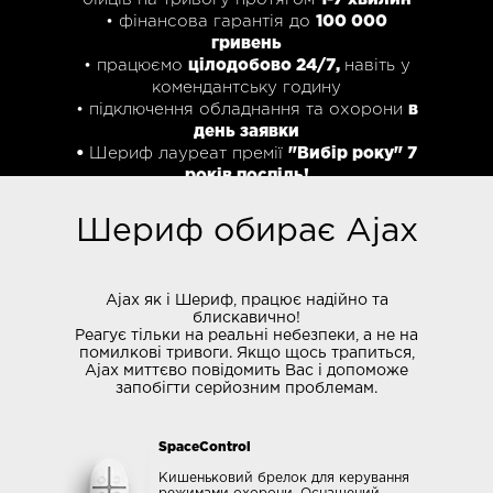
• фінансова гарантія до
100 000
гривень
• працюємо
цілодобово 24/7,
навіть у
комендантську годину
• підключення обладнання та охорони
в
день заявки
•
Шериф лауреат премії
"Вибір року" 7
років поспіль!
Шериф обирає Ajax
Ajax як і Шериф, працює надійно та
блискавично!
Реагує тільки на реальні небезпеки, а не на
помилкові тривоги. Якщо щось трапиться,
Ajax миттєво повідомить Вас і допоможе
запобігти серйозним проблемам.
SpaceControl
Кишеньковий брелок для керування