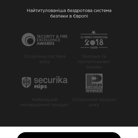
Найтитулованіша бездротова система
безпеки в Європі
Охоронна система
Безпека та
року
протипожежні
ризики
Найкращий
Охоронний продукт
інноваційний продукт
року