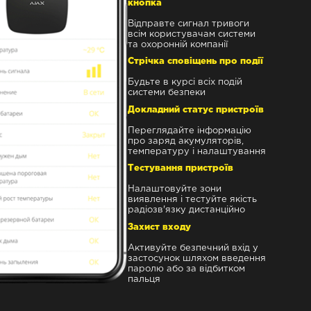
кнопка
Відправте сигнал тривоги
всім користувачам системи
та охоронній компанії
Стрічка сповіщень про події
Будьте в курсі всіх подій
системи безпеки
Докладний статус пристроїв
Переглядайте інформацію
про заряд акумуляторів,
температуру і налаштування
Тестування пристроїв
Налаштовуйте зони
виявлення і тестуйте якість
радіозв'язку дистанційно
Захист входу
Активуйте безпечний вхід у
застосунок шляхом введення
паролю або за відбитком
пальця