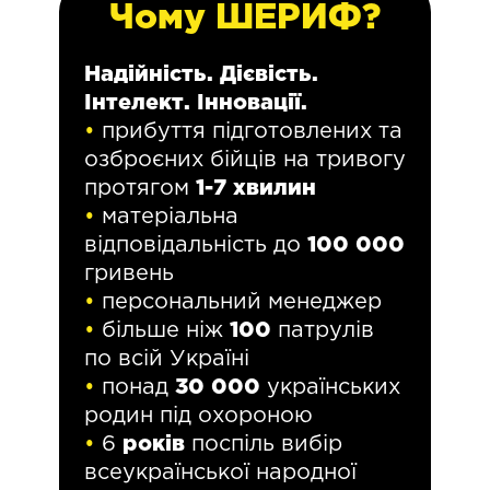
Чому ШЕРИФ?
Надійність. Дієвість.
Інтелект. Інновації.
•
прибуття підготовлених та
озброєних бійців на тривогу
протягом
1-7 хвилин
•
матеріальна
відповідальність до
100 000
гривень
•
персональний менеджер
•
більше ніж
100
патрулів
по всій Україні
•
понад
30 000
українських
родин під охороною
•
6
років
поспіль вибір
всеукраїнської народної