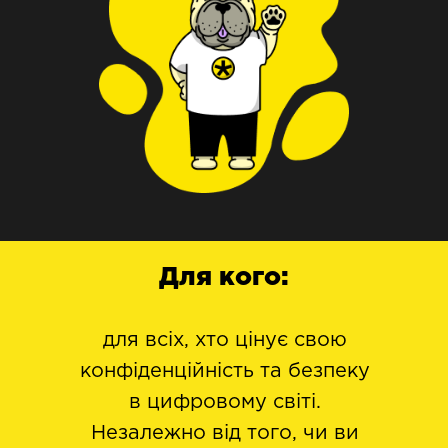
Для кого:
для всіх, хто цінує свою
конфіденційність та безпеку
в цифровому світі.
Незалежно від того, чи ви