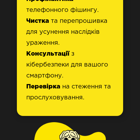
телефонного фішингу.
Чистка
та перепрошивка
для усунення наслідків
ураження.
Консультації
з
кібербезпеки для вашого
смартфону.
Перевірка
на стеження та
прослуховування.