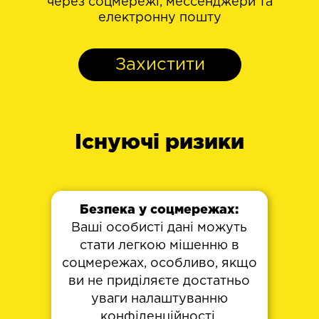
через соцмережі, мессенджери та
електронну пошту
Захистити
Існуючі ризики
Безпека у соцмережах:
Ваші особисті дані можуть
стати легкою мішенню в
соцмережах, особливо, якщо
ви не приділяєте достатньо
уваги налаштуванню
конфіденційності.