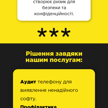
створює ризик для
безпеки та
конфіденційності.
Рішення завдяки
нашим послугам:
Аудит
телефону для
виявлення ненадійного
софту.
Профілактика