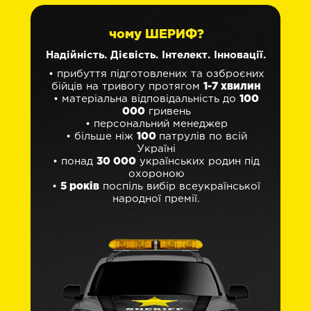
чому ШЕРИФ?
Надійність. Дієвість. Інтелект. Інновації.
• прибуття підготовлених та озброєних
бійців на тривогу протягом
1-7 хвилин
• матеріальна відповідальність до
100
000
гривень
• персональний менеджер
• більше ніж
100
патрулів по всій
Україні
• понад
30 000
українських родин під
охороною
•
5 років
поспіль вибір всеукраїнської
народної премії.