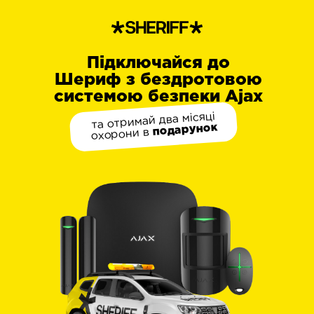
Підключайся до
Шериф з бездротовою
системою безпеки Ajax
та отримай два місяці
подарунок
охорони в