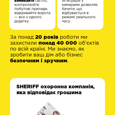
вимикайте
світло,
інтеграція з
контролюйте
камерами дозволяє
побутові прилади,
бачити, що
відкривайте ворота
відбувається в
— все з одного
режимі реального
додатку.
часу.
За понад
20 років
роботи ми
захистили
понад 40 000
об’єктів
по всій країні. Ми знаємо, як
зробити ваш дім або бізнес
безпечним і зручним
.
SHERIFF охоронна компанія,
яка відповідає грошима