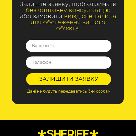
Залиште заявку, щоб отримати
безкоштовну консультацію
або замовити
виїзд спеціаліста
для обстеження вашого
об'єкта
.
ЗАЛИШИТИ ЗАЯВКУ
Дані не будуть передаватись 3-м особам